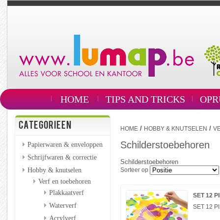
HOME
TIPS AND TRICKS
OPR
CATEGORIEEN
/
/
HOME
HOBBY & KNUTSELEN
V
Schilderstoebehoren
Papierwaren & enveloppen
Schrijfwaren & correctie
Schilderstoebehoren
Hobby & knutselen
Sorteer op
Verf en toebehoren
Plakkaatverf
SET 12 P
Waterverf
SET 12 P
Acrylverf