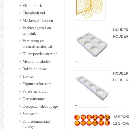
Vilt en kurk
Chenilledraad
Maskers en kronen
Verkleedgerief en
HOUDER 
schmink
HOUDER 
Versiering en
decoratiemateriaal
Glitterpoeder en zand
Metalen artikelen
Raffia en touw
HOUDER 
Textiel
HOUDER 
Figuurperforators
Parels en kralen
Decoratietape
Decopatch-découpage
Stempelen
12 SPON
Knutselmateriaal
12 SPON
overige