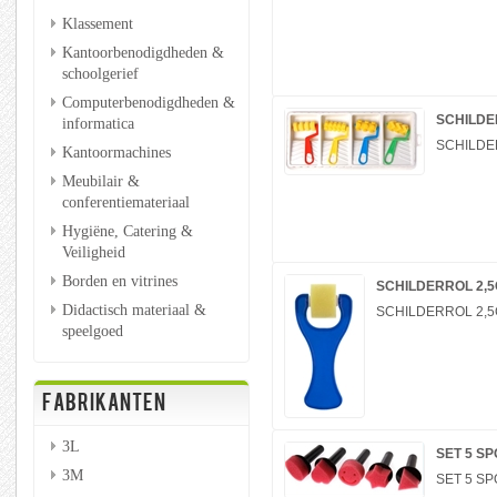
Klassement
Kantoorbenodigdheden &
schoolgerief
Computerbenodigdheden &
SCHILDE
informatica
SCHILDE
Kantoormachines
Meubilair &
conferentiemateriaal
Hygiëne, Catering &
Veiligheid
Borden en vitrines
SCHILDERROL 2,5
Didactisch materiaal &
SCHILDERROL 2,5
speelgoed
FABRIKANTEN
3L
SET 5 S
3M
SET 5 S