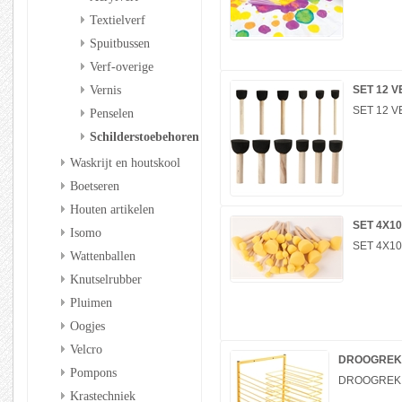
Textielverf
Spuitbussen
Verf-overige
Vernis
SET 12 
SET 12 
Penselen
Schilderstoebehoren
Waskrijt en houtskool
Boetseren
Houten artikelen
SET 4X10
Isomo
SET 4X10
Wattenballen
Knutselrubber
Pluimen
Oogjes
Velcro
DROOGREK
Pompons
DROOGREK
Krastechniek