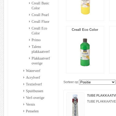
Creall Basic
Color
Creall Pearl
Creall Fluor
Creall Eco
Creall Eco Color
Color
Primo
Talens
plakkaatverf
Plakkaatverf
overige
Waterverf
Acrylverf
Sorteer op
Textielverf
Spuitbussen
TUBE PLAKKAATVER
Verf-overige
TUBE PLAKKAATVERF
Vernis
Penselen