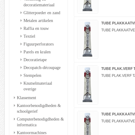
decoratiemateriaal
Glitterpoeder en zand
Metalen artikelen
TUBE PLAKKAATVER
Raffia en touw
TUBE PLAKKAATVER
Textiel
Figuurperforators
Parels en kralen
Decoratietape
Decopatch-découpage
TUBE PLAK.VERF TA
Stempelen
TUBE PLAK.VERF TA
Knutselmateriaal
overige
Klassement
Kantoorbenodigdheden &
schoolgerief
TUBE PLAKKAATVER
Computerbenodigdheden &
TUBE PLAKKAATVERF
informatica
Kantoormachines