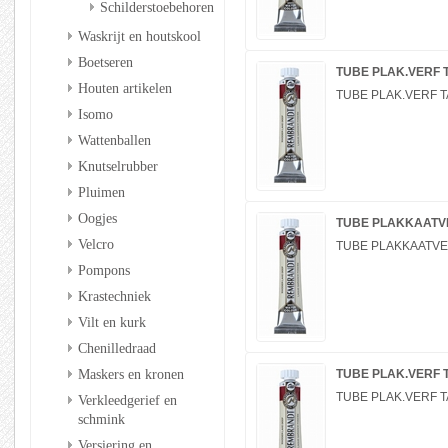
Schilderstoebehoren
Waskrijt en houtskool
Boetseren
TUBE PLAK.VERF T
Houten artikelen
TUBE PLAK.VERF TA
Isomo
Wattenballen
Knutselrubber
Pluimen
Oogjes
TUBE PLAKKAATVER
Velcro
TUBE PLAKKAATVERF
Pompons
Krastechniek
Vilt en kurk
Chenilledraad
Maskers en kronen
TUBE PLAK.VERF T
TUBE PLAK.VERF TA
Verkleedgerief en
schmink
Versiering en