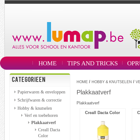
HOME
TIPS AND TRICKS
OPR
CATEGORIEEN
/
/
HOME
HOBBY & KNUTSELEN
V
Plakkaatverf
Papierwaren & enveloppen
Schrijfwaren & correctie
Plakkaatverf
Hobby & knutselen
Creall Dacta Color
C
Verf en toebehoren
Plakkaatverf
Creall Dacta
Color