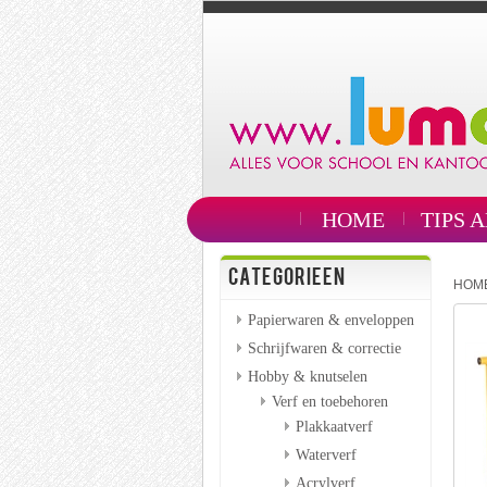
HOME
TIPS 
CATEGORIEEN
HOM
Papierwaren & enveloppen
Schrijfwaren & correctie
Hobby & knutselen
Verf en toebehoren
Plakkaatverf
Waterverf
Acrylverf