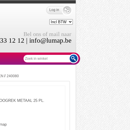
Log in
Bel ons of mail naar
33 12 12 |
info@lumap.be
/
EN
240080
OOGREK METAAL 25 PL.
map