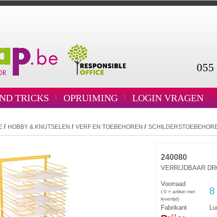
055 
AND TRICKS
OPRUIMING
LOGIN VRAGEN
/
/
/
E
HOBBY & KNUTSELEN
VERF EN TOEBEHOREN
SCHILDERSTOEBEHOR
240080
VERRIJDBAAR DR
Voorraad
8
( 0 = artikel met
levertijd)
Fabrikant
Lu