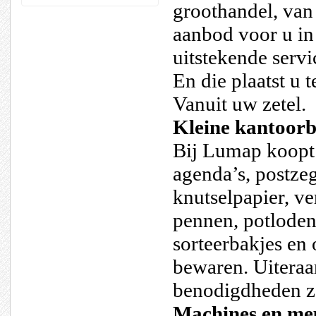
groothandel, van 
aanbod voor u in 
uitstekende servi
En die plaatst u 
Vanuit uw zetel.
Kleine kantoor
Bij Lumap koopt 
agenda’s, postzeg
knutselpapier, ve
pennen, potloden
sorteerbakjes en
bewaren. Uiteraar
benodigdheden zoa
Machines en me