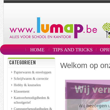
HOME
TIPS AND TRICKS
OPR
CATEGORIEEN
Welkom op onz
Papierwaren & enveloppen
Schrijfwaren & correctie
Hobby & knutselen
Klassement
Kantoorbenodigdheden &
schoolgerief
Computerbenodigdheden &