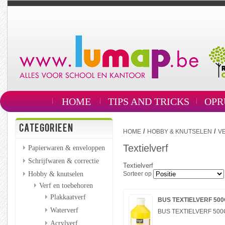
HOME
TIPS AND TRICKS
OPR
CATEGORIEEN
/
/
HOME
HOBBY & KNUTSELEN
V
Textielverf
Papierwaren & enveloppen
Schrijfwaren & correctie
Textielverf
Hobby & knutselen
Sorteer op
Verf en toebehoren
Plakkaatverf
BUS TEXTIELVERF 500
Waterverf
BUS TEXTIELVERF 500
Acrylverf