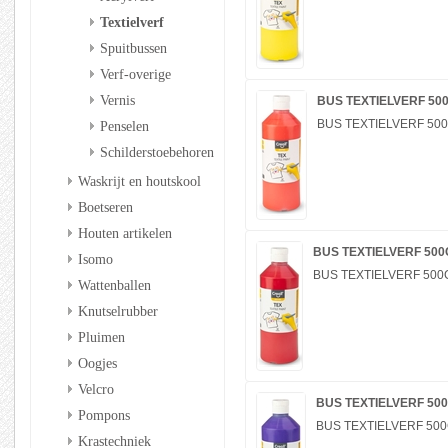
Textielverf
Spuitbussen
Verf-overige
Vernis
BUS TEXTIELVERF 50
BUS TEXTIELVERF 50
Penselen
Schilderstoebehoren
Waskrijt en houtskool
Boetseren
Houten artikelen
BUS TEXTIELVERF 500
Isomo
BUS TEXTIELVERF 500
Wattenballen
Knutselrubber
Pluimen
Oogjes
Velcro
BUS TEXTIELVERF 50
Pompons
BUS TEXTIELVERF 500
Krastechniek