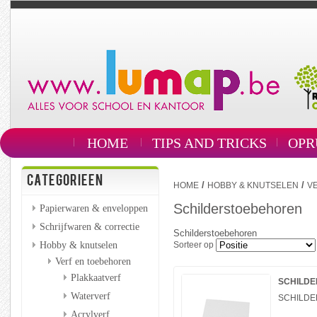
HOME
TIPS AND TRICKS
OPR
CATEGORIEEN
/
/
HOME
HOBBY & KNUTSELEN
V
Schilderstoebehoren
Papierwaren & enveloppen
Schrijfwaren & correctie
Schilderstoebehoren
Hobby & knutselen
Sorteer op
Verf en toebehoren
Plakkaatverf
SCHILDE
Waterverf
SCHILDE
Acrylverf