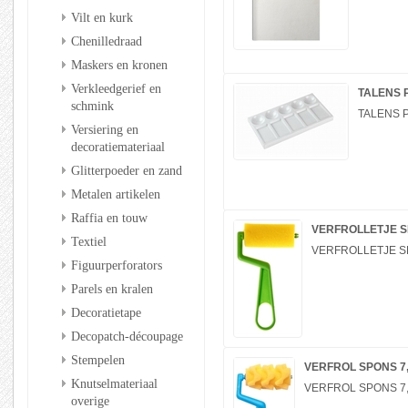
Vilt en kurk
Chenilledraad
Maskers en kronen
Verkleedgerief en
TALENS 
schmink
TALENS 
Versiering en
decoratiemateriaal
Glitterpoeder en zand
Metalen artikelen
Raffia en touw
VERFROLLETJE S
Textiel
VERFROLLETJE S
Figuurperforators
Parels en kralen
Decoratietape
Decopatch-découpage
Stempelen
VERFROL SPONS 7
Knutselmateriaal
VERFROL SPONS 7
overige