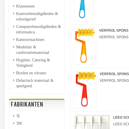
Klassement
Kantoorbenodigdheden &
schoolgerief
Computerbenodigdheden &
VERFROL SPONS 
informatica
VERFROL SPONS 
Kantoormachines
Meubilair &
conferentiemateriaal
Hygiëne, Catering &
Veiligheid
Borden en vitrines
VERFROL SPONS 
Didactisch materiaal &
VERFROL SPONS 
speelgoed
FABRIKANTEN
3L
LEEG SC
3M
LEEG SC