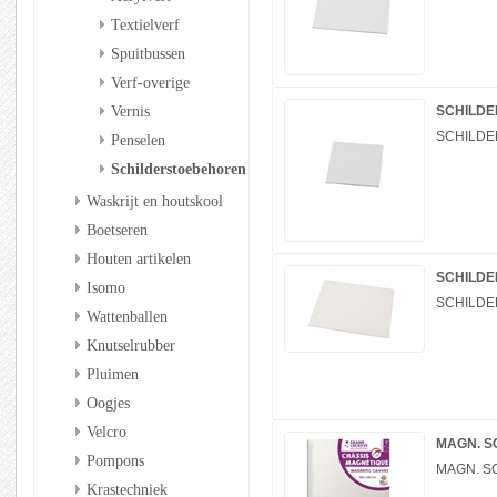
Textielverf
Spuitbussen
Verf-overige
Vernis
SCHILDE
SCHILDE
Penselen
Schilderstoebehoren
Waskrijt en houtskool
Boetseren
Houten artikelen
SCHILDE
Isomo
SCHILDE
Wattenballen
Knutselrubber
Pluimen
Oogjes
Velcro
MAGN. S
Pompons
MAGN. S
Krastechniek