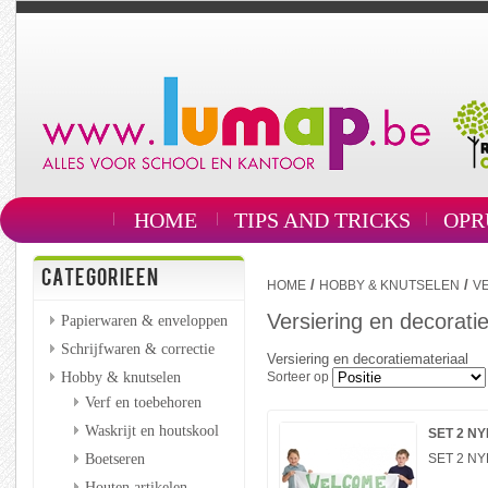
HOME
TIPS AND TRICKS
OPR
CATEGORIEEN
/
/
HOME
HOBBY & KNUTSELEN
V
Versiering en decorati
Papierwaren & enveloppen
Schrijfwaren & correctie
Versiering en decoratiemateriaal
Hobby & knutselen
Sorteer op
Verf en toebehoren
Waskrijt en houtskool
SET 2 N
Boetseren
SET 2 N
Houten artikelen