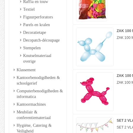
Raffia en touw
Textiel
Figuurperforators
Parels en kralen
ZAK 100
Decoratietape
ZAK 100
Decopatch-découpage
Stempelen
Knutselmateriaal
overige
Klassement
ZAK 100
Kantoorbenodigdheden &
ZAK 100
schoolgerief
Computerbenodigdheden &
informatica
Kantoormachines
Meubilair &
conferentiemateriaal
SET 2 V
Hygiëne, Catering &
SET 2 VL
Veiligheid