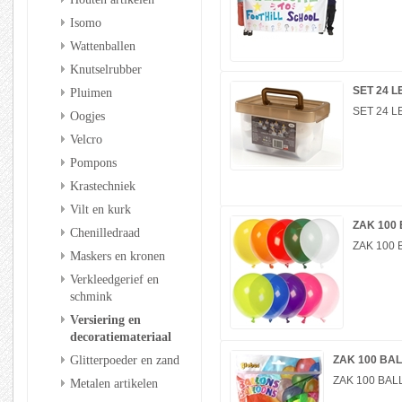
Isomo
Wattenballen
Knutselrubber
SET 24 
Pluimen
SET 24 L
Oogjes
Velcro
Pompons
Krastechniek
Vilt en kurk
ZAK 100
Chenilledraad
ZAK 100
Maskers en kronen
Verkleedgerief en
schmink
Versiering en
decoratiemateriaal
Glitterpoeder en zand
ZAK 100 BA
ZAK 100 BA
Metalen artikelen