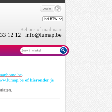
Log in
Bel ons of mail naar
33 12 12 |
info@lumap.be
maphome.be
.
ww.lumap.be
of hieronder je
rlaten.