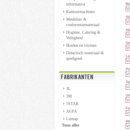
informatica
Be
Kantoormachines
Ad
Meubilair &
conferentiemateriaal
Adr
Hygiëne, Catering &
Veiligheid
Ge
Borden en vitrines
Didactisch materiaal &
La
speelgoed
Po
FABRIKANTEN
Te
3L
Uw
3M
5STAR
Fa
AGFA
Lumap
We
Toon alles