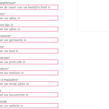
drijf/School
*
res
*
es (lijn 2)
meente
*
nd
*
stcode
*
lefoon
*
 e-mailadres
*
x
bsite