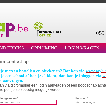
055 
AND TRICKS
OPRUIMING
LOGIN VRAGEN
m contact op
 je meteen bestellen en afrekenen? Dat kan via
www.mylu
je een school of ben je al klant, dan kan je inloggen via
w
in aanvragen.
an via dit formulier een login aanvragen of een boodschap achte
helpen je zo spoedig mogelijk verder.
lledige naam
*
Uw vraag
*