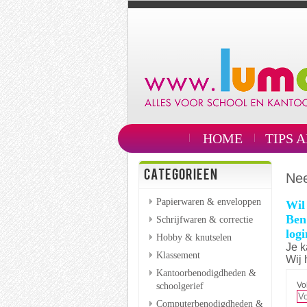
HOME
TIPS 
CATEGORIEEN
Nee
Papierwaren & enveloppen
Wil
Ben 
Schrijfwaren & correctie
log
Hobby & knutselen
Je k
Klassement
Wij 
Kantoorbenodigdheden &
schoolgerief
Vo
Computerbenodigdheden &