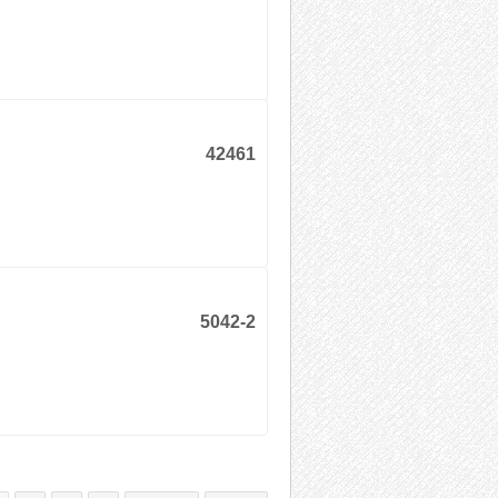
42461
5042-2