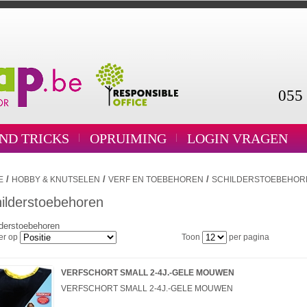
055 
AND TRICKS
OPRUIMING
LOGIN VRAGEN
/
/
/
E
HOBBY & KNUTSELEN
VERF EN TOEBEHOREN
SCHILDERSTOEBEHOR
ilderstoebehoren
lderstoebehoren
er op
Toon
per pagina
VERFSCHORT SMALL 2-4J.-GELE MOUWEN
VERFSCHORT SMALL 2-4J.-GELE MOUWEN