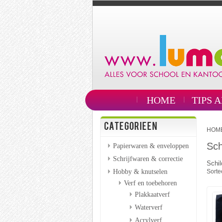
HOME
TIPS 
CATEGORIEEN
HOM
Sch
Papierwaren & enveloppen
Schrijfwaren & correctie
Schi
Hobby & knutselen
Sorte
Verf en toebehoren
Plakkaatverf
Waterverf
Acrylverf