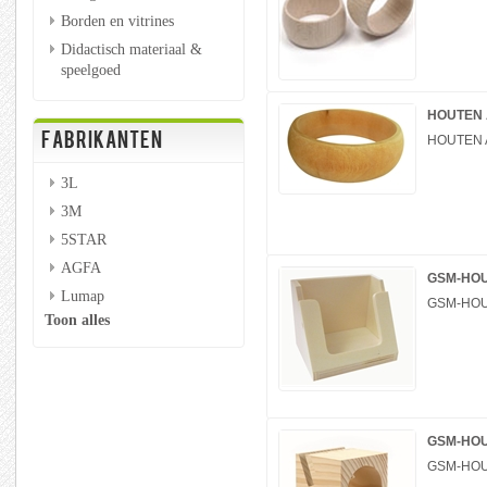
Borden en vitrines
Didactisch materiaal &
speelgoed
HOUTEN 
FABRIKANTEN
HOUTEN 
3L
3M
5STAR
AGFA
GSM-HOU
Lumap
GSM-HOU
Toon alles
GSM-HOU
GSM-HOU