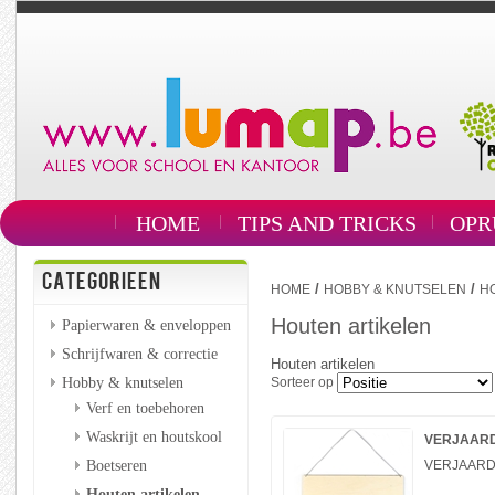
HOME
TIPS AND TRICKS
OPR
CATEGORIEEN
/
/
HOME
HOBBY & KNUTSELEN
H
Houten artikelen
Papierwaren & enveloppen
Schrijfwaren & correctie
Houten artikelen
Hobby & knutselen
Sorteer op
Verf en toebehoren
Waskrijt en houtskool
VERJAARD
Boetseren
VERJAARD
Houten artikelen