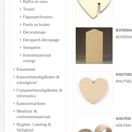
Raffia en touw
Textiel
Figuurperforators
Parels en kralen
BOTERHA
Decoratietape
BOTERHA
Decopatch-découpage
Stempelen
Knutselmateriaal
overige
Klassement
KNUTSEL
Kantoorbenodigdheden &
KNUTSEL
schoolgerief
Computerbenodigdheden &
informatica
Kantoormachines
Meubilair &
conferentiemateriaal
HOUTEN 
Hygiëne, Catering &
HOUTEN 
Veiligheid