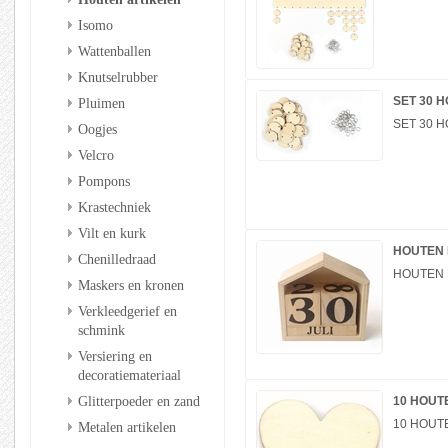
Isomo
Wattenballen
Knutselrubber
SET 30 
Pluimen
SET 30 
Oogjes
Velcro
Pompons
Krastechniek
Vilt en kurk
HOUTEN 
Chenilledraad
HOUTEN 
Maskers en kronen
Verkleedgerief en
schmink
Versiering en
decoratiemateriaal
Glitterpoeder en zand
10 HOUT
10 HOUT
Metalen artikelen