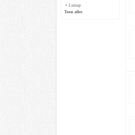
Lumap
Toon alles