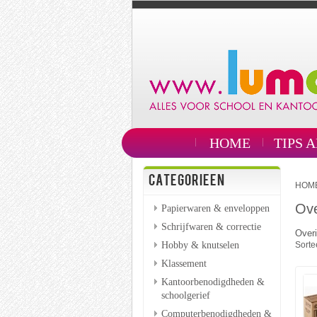
HOME
TIPS 
CATEGORIEEN
HOM
Ove
Papierwaren & enveloppen
Schrijfwaren & correctie
Overi
Hobby & knutselen
Sorte
Klassement
Kantoorbenodigdheden &
schoolgerief
Computerbenodigdheden &