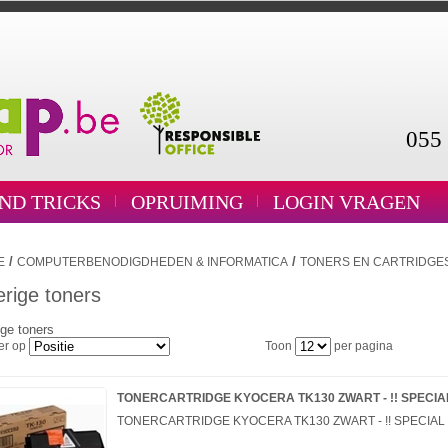
055 
AND TRICKS
OPRUIMING
LOGIN VRAGEN
/
/
E
COMPUTERBENODIGDHEDEN & INFORMATICA
TONERS EN CARTRIDGE
rige toners
ge toners
er op
Toon
per pagina
TONERCARTRIDGE KYOCERA TK130 ZWART - !! SPECIAL
TONERCARTRIDGE KYOCERA TK130 ZWART - !! SPECIAL !