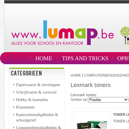
HOME
TIPS AND TRICKS
OPR
CATEGORIEEN
/
HOME
COMPUTERBENODIGDHEDE
Lexmark toners
Papierwaren & enveloppen
Schrijfwaren & correctie
Lexmark toners
Hobby & knutselen
Sorteer op
Klassement
Kantoorbenodigdheden &
TONER LE
schoolgerief
TONER LE
Computerbenodigdheden &