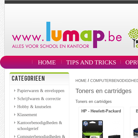
HOME
TIPS AND TRICKS
OPR
CATEGORIEEN
/
HOME
COMPUTERBENODIGDHEDE
Toners en cartridges
Papierwaren & enveloppen
Schrijfwaren & correctie
Toners en cartridges
Hobby & knutselen
HP - Hewlett-Packard
B
Klassement
Kantoorbenodigdheden &
schoolgerief
Computerbenodigdheden &