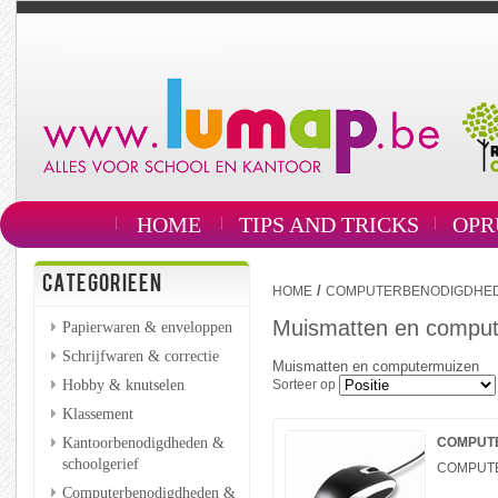
HOME
TIPS AND TRICKS
OPR
CATEGORIEEN
/
HOME
COMPUTERBENODIGDHEDE
Muismatten en compu
Papierwaren & enveloppen
Schrijfwaren & correctie
Muismatten en computermuizen
Hobby & knutselen
Sorteer op
Klassement
Kantoorbenodigdheden &
COMPUTE
schoolgerief
COMPUTE
Computerbenodigdheden &