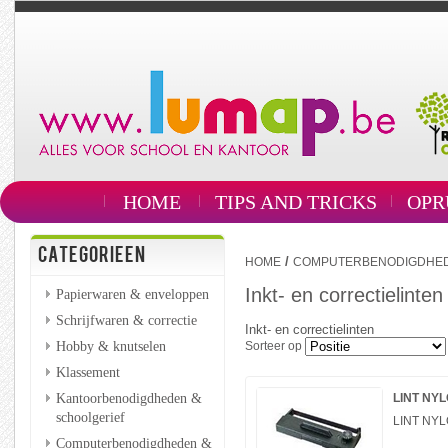
HOME
TIPS AND TRICKS
OPR
CATEGORIEEN
/
HOME
COMPUTERBENODIGDHEDE
Inkt- en correctielinten
Papierwaren & enveloppen
Schrijfwaren & correctie
Inkt- en correctielinten
Hobby & knutselen
Sorteer op
Klassement
Kantoorbenodigdheden &
LINT NYL
schoolgerief
LINT NYL
Computerbenodigdheden &