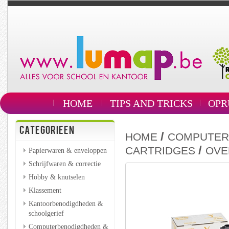
HOME
TIPS AND TRICKS
OPR
CATEGORIEEN
/
HOME
COMPUTER
/
CARTRIDGES
OVE
Papierwaren & enveloppen
Schrijfwaren & correctie
Hobby & knutselen
Klassement
Kantoorbenodigdheden &
schoolgerief
Computerbenodigdheden &