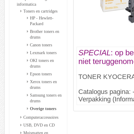
informatica
Toners en cartridges
HP - Hewlett-
Packard
Brother toners en
drums
Canon toners
SPECIAL
: op be
Lexmark toners
niet teruggenom
OKI toners en
drums
Epson toners
TONER KYOCERA
Xerox toners en
drums
Catalogus pagina: 
Samsung toners en
Verpakking (Informa
drums
Overige toners
Computeraccessoires
USB, DVD en CD
Muismatten en