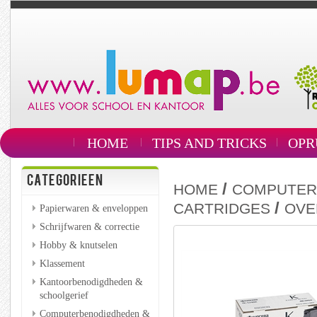
HOME
TIPS AND TRICKS
OPR
CATEGORIEEN
/
HOME
COMPUTER
/
CARTRIDGES
OVE
Papierwaren & enveloppen
Schrijfwaren & correctie
Hobby & knutselen
Klassement
Kantoorbenodigdheden &
schoolgerief
Computerbenodigdheden &