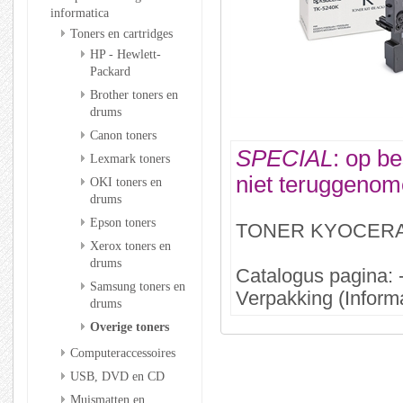
informatica
Toners en cartridges
HP - Hewlett-
Packard
Brother toners en
drums
Canon toners
SPECIAL
: op be
Lexmark toners
niet teruggenom
OKI toners en
drums
Epson toners
TONER KYOCERA
Xerox toners en
drums
Catalogus pagina: 
Samsung toners en
Verpakking (Informa
drums
Overige toners
Computeraccessoires
USB, DVD en CD
Muismatten en