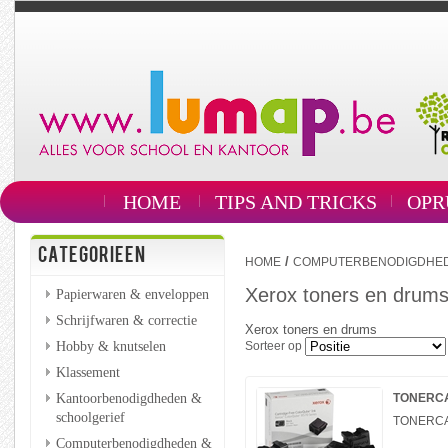
HOME
TIPS AND TRICKS
OPR
CATEGORIEEN
/
HOME
COMPUTERBENODIGDHEDE
Xerox toners en drum
Papierwaren & enveloppen
Schrijfwaren & correctie
Xerox toners en drums
Hobby & knutselen
Sorteer op
Klassement
Kantoorbenodigdheden &
TONERCAR
schoolgerief
TONERCAR
Computerbenodigdheden &