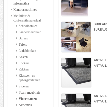
informatica
Kantoormachines
Meubilair &
conferentiemateriaal
BUREAUST
Schoolbanken
BUREAUST
Kindermeubilair
Bureau
Tafels
Ladeblokken
Kasten
ANTIVUIL
Lockers
ANTIVUIL
Rekken
Klasseer- en
opbergsystemen
Stoelen
Foam meubilair
ANTIVUIL
Vloermatten
ANTIVUIL
Akoestiek