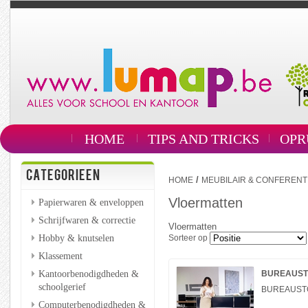
HOME
TIPS AND TRICKS
OPR
CATEGORIEEN
/
HOME
MEUBILAIR & CONFERENT
Vloermatten
Papierwaren & enveloppen
Schrijfwaren & correctie
Vloermatten
Hobby & knutselen
Sorteer op
Klassement
Kantoorbenodigdheden &
BUREAUSTOE
schoolgerief
BUREAUSTOE
Computerbenodigdheden &