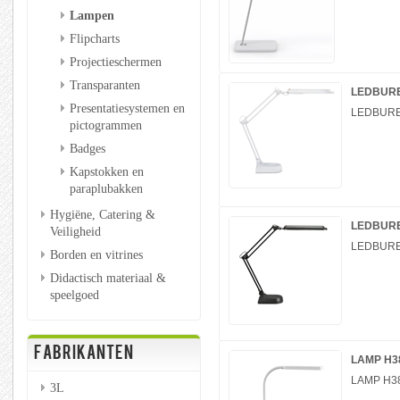
Lampen
Flipcharts
Projectieschermen
Transparanten
LEDBUREA
Presentatiesystemen en
LEDBUREA
pictogrammen
Badges
Kapstokken en
paraplubakken
Hygiëne, Catering &
LEDBUREA
Veiligheid
LEDBUREA
Borden en vitrines
Didactisch materiaal &
speelgoed
FABRIKANTEN
LAMP H38C
LAMP H38C
3L