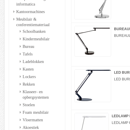
informatica
Kantoormachines
Meubilair &
conferentiemateriaal
BUREAULA
Schoolbanken
BUREAULA
Kindermeubilair
Bureau
Tafels
Ladeblokken
Kasten
LED BURE
Lockers
LED BURE
Rekken
Klasseer- en
opbergsystemen
Stoelen
Foam meubilair
LEDLAMP H4
Vloermatten
LEDLAMP H4
Akoestiek