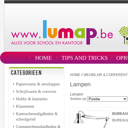
HOME
TIPS AND TRICKS
OPR
CATEGORIEEN
/
HOME
MEUBILAIR & CONFERENT
Lampen
Papierwaren & enveloppen
Schrijfwaren & correctie
Lampen
Hobby & knutselen
Sorteer op
Klassement
Kantoorbenodigdheden &
BUREAUL
schoolgerief
BUREAULA
Computerbenodigdheden &