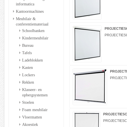
informatica
Kantoormachines
Meubilair &
conferentiemateriaal
PROJECTIESC
Schoolbanken
PROJECTIESC
Kindermeubilair
Bureau
Tafels
Ladeblokken
Kasten
PROJECTI
Lockers
PROJECTIE
Rekken
Klasseer- en
opbergsystemen
Stoelen
Foam meubilair
PROJECTIESCH
Vloermatten
PROJECTIESCH
Akoestiek