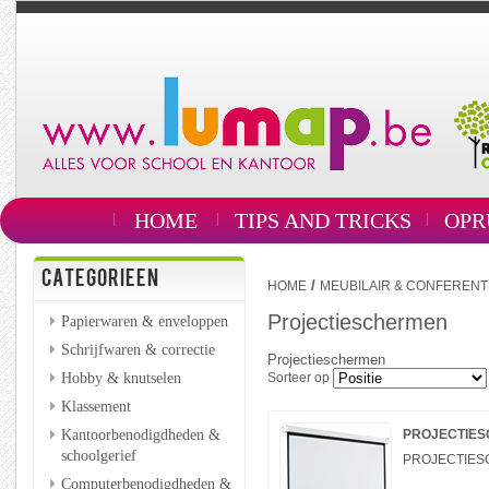
HOME
TIPS AND TRICKS
OPR
CATEGORIEEN
/
HOME
MEUBILAIR & CONFERENT
Projectieschermen
Papierwaren & enveloppen
Schrijfwaren & correctie
Projectieschermen
Hobby & knutselen
Sorteer op
Klassement
Kantoorbenodigdheden &
PROJECTIESC
schoolgerief
PROJECTIESC
Computerbenodigdheden &