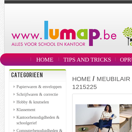
HOME
TIPS AND TRICKS
OPR
CATEGORIEEN
/
HOME
MEUBILAIR
1215225
Papierwaren & enveloppen
Schrijfwaren & correctie
Hobby & knutselen
Klassement
Kantoorbenodigdheden &
schoolgerief
Computerbenodigdheden &