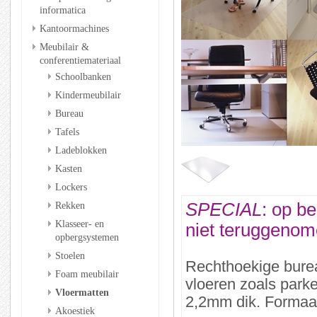
informatica
Kantoormachines
Meubilair &
conferentiemateriaal
Schoolbanken
Kindermeubilair
Bureau
Tafels
Ladeblokken
Kasten
Lockers
Rekken
SPECIAL
: op be
Klasseer- en
niet teruggenom
opbergsystemen
Stoelen
Rechthoekige burea
Foam meubilair
vloeren zoals parke
Vloermatten
2,2mm dik. Formaa
Akoestiek