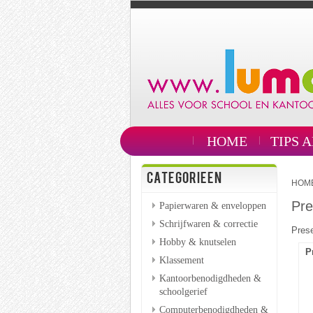
HOME
TIPS 
CATEGORIEEN
HOM
Pre
Papierwaren & enveloppen
Schrijfwaren & correctie
Pres
Hobby & knutselen
P
Klassement
Kantoorbenodigdheden &
schoolgerief
Computerbenodigdheden &