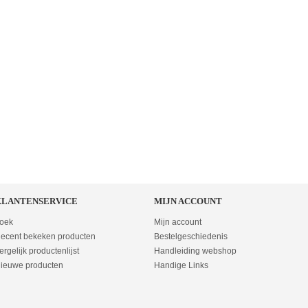
KLANTENSERVICE
MIJN ACCOUNT
oek
Mijn account
ecent bekeken producten
Bestelgeschiedenis
ergelijk productenlijst
Handleiding webshop
ieuwe producten
Handige Links