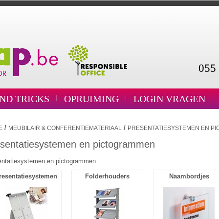
055 
AND TRICKS
OPRUIMING
LOGIN VRAGEN
/
/
E
MEUBILAIR & CONFERENTIEMATERIAAL
PRESENTATIESYSTEMEN EN P
sentatiesystemen en pictogrammen
entatiesystemen en pictogrammen
resentatiesystemen
Folderhouders
Naambordjes