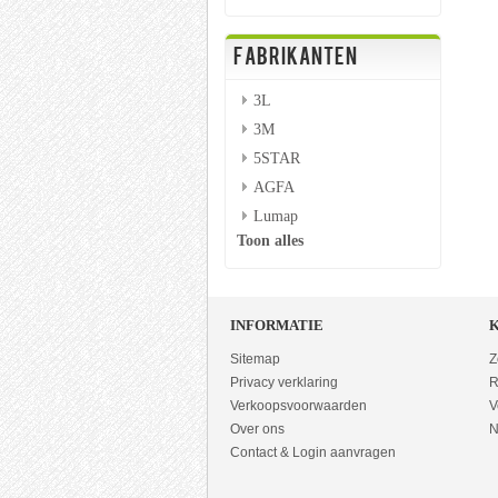
FABRIKANTEN
3L
3M
5STAR
AGFA
Lumap
Toon alles
INFORMATIE
Sitemap
Z
Privacy verklaring
R
Verkoopsvoorwaarden
V
Over ons
N
Contact & Login aanvragen