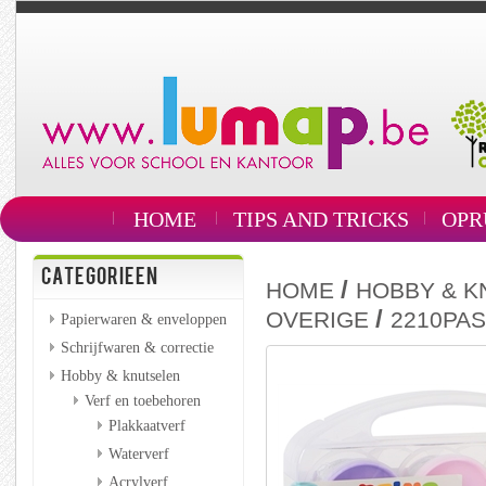
HOME
TIPS AND TRICKS
OPR
CATEGORIEEN
/
HOME
HOBBY & K
/
OVERIGE
2210PAS
Papierwaren & enveloppen
Schrijfwaren & correctie
Hobby & knutselen
Verf en toebehoren
Plakkaatverf
Waterverf
Acrylverf