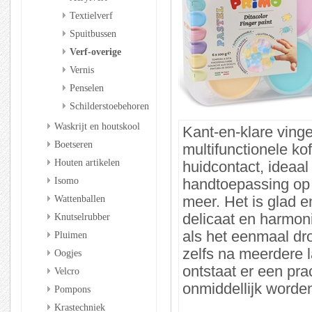
Textielverf
Spuitbussen
Verf-overige
Vernis
Penselen
Schilderstoebehoren
Waskrijt en houtskool
Kant-en-klare vinge
Boetseren
multifunctionele ko
Houten artikelen
huidcontact, ideaal
Isomo
handtoepassing op 
Wattenballen
meer. Het is glad 
Knutselrubber
delicaat en harmon
als het eenmaal dro
Pluimen
zelfs na meerdere 
Oogjes
ontstaat er een pra
Velcro
onmiddellijk worde
Pompons
Krastechniek