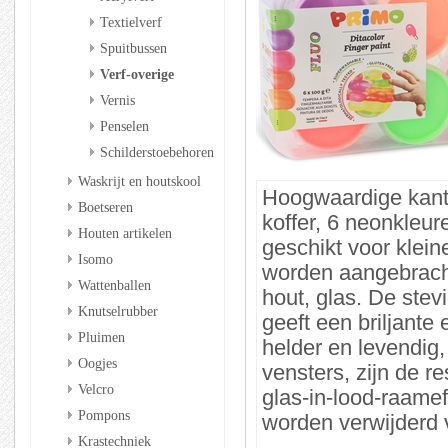
Textielverf
Spuitbussen
Verf-overige
Vernis
Penselen
Schilderstoebehoren
Waskrijt en houtskool
Hoogwaardige kant-e
Boetseren
koffer, 6 neonkleur
Houten artikelen
geschikt voor klei
Isomo
worden aangebracht
Wattenballen
hout, glas. De ste
Knutselrubber
geeft een briljante
Pluimen
helder en levendig
Oogjes
vensters, zijn de 
Velcro
glas-in-lood-raame
Pompons
worden verwijderd 
Krastechniek