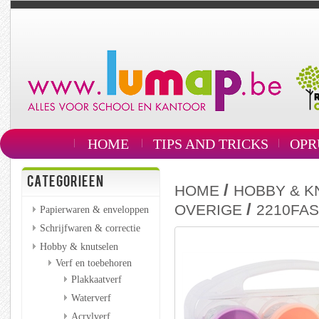
HOME
TIPS AND TRICKS
OPR
CATEGORIEEN
/
HOME
HOBBY & K
/
OVERIGE
2210FAS
Papierwaren & enveloppen
Schrijfwaren & correctie
Hobby & knutselen
Verf en toebehoren
Plakkaatverf
Waterverf
Acrylverf