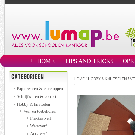
HOME
TIPS AND TRICKS
OPR
CATEGORIEEN
/
/
HOME
HOBBY & KNUTSELEN
VE
Papierwaren & enveloppen
Schrijfwaren & correctie
Hobby & knutselen
Verf en toebehoren
Plakkaatverf
Waterverf
Acrylverf