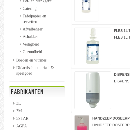
Eet- en drinkgerei
Catering
Tafelpapier en
servetten
Afvalbeheer
FLES 1L
Asbakken
FLES 1L
Veiligheid
Gezondheid
Borden en vitrines
Didactisch materiaal &
speelgoed
DISPENS
DISPENS
FABRIKANTEN
3L
3M
5STAR
HANDZEEP DOSEERP
HANDZEEP DOSEERP
AGFA