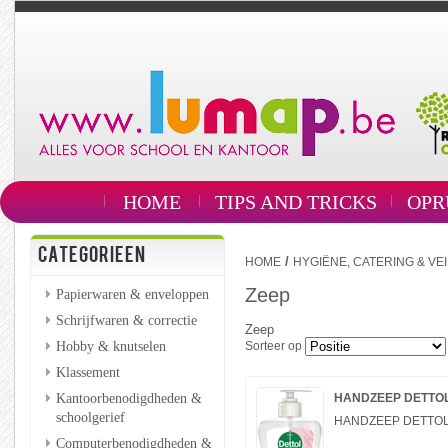
HOME
TIPS AND TRICKS
OPR
CATEGORIEEN
/
HOME
HYGIËNE, CATERING & VEI
Zeep
Papierwaren & enveloppen
Schrijfwaren & correctie
Zeep
Hobby & knutselen
Sorteer op
Klassement
Kantoorbenodigdheden &
HANDZEEP DETTOL
schoolgerief
HANDZEEP DETTOL
Computerbenodigdheden &