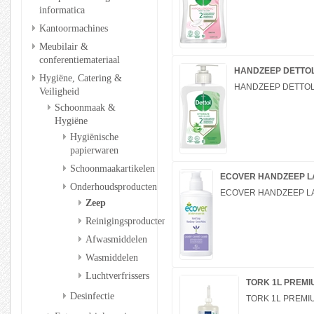
informatica
Kantoormachines
Meubilair &
conferentiemateriaal
HANDZEEP DETTO
Hygiëne, Catering &
HANDZEEP DETTO
Veiligheid
Schoonmaak &
Hygiëne
Hygiënische
papierwaren
Schoonmaakartikelen
ECOVER HANDZEEP LAV
Onderhoudsproducten
ECOVER HANDZEEP LAVE
Zeep
Reinigingsproducten
Afwasmiddelen
Wasmiddelen
Luchtverfrissers
TORK 1L PREM
Desinfectie
TORK 1L PREMI