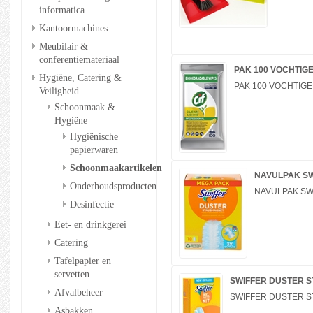
informatica
Kantoormachines
Meubilair &
conferentiemateriaal
PAK 100 VOCHTI
Hygiëne, Catering &
PAK 100 VOCHTI
Veiligheid
Schoonmaak &
Hygiëne
Hygiënische
papierwaren
Schoonmaakartikelen
NAVULPAK SW
Onderhoudsproducten
NAVULPAK SW
Desinfectie
Eet- en drinkgerei
Catering
Tafelpapier en
servetten
SWIFFER DUSTER S
Afvalbeheer
SWIFFER DUSTER S
Asbakken