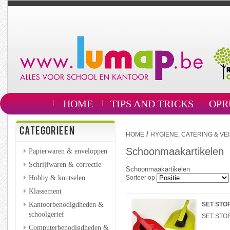
HOME
TIPS AND TRICKS
OPR
CATEGORIEEN
/
HOME
HYGIËNE, CATERING & VEI
Schoonmaakartikelen
Papierwaren & enveloppen
Schrijfwaren & correctie
Schoonmaakartikelen
Hobby & knutselen
Sorteer op
Klassement
Kantoorbenodigdheden &
SET STO
schoolgerief
SET STO
Computerbenodigdheden &