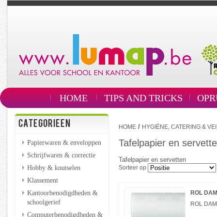
HOME
TIPS AND TRICKS
OPR
CATEGORIEEN
/
HOME
HYGIËNE, CATERING & VEI
Tafelpapier en servett
Papierwaren & enveloppen
Schrijfwaren & correctie
Tafelpapier en servetten
Hobby & knutselen
Sorteer op
Klassement
Kantoorbenodigdheden &
ROL DAM
schoolgerief
ROL DAM
Computerbenodigdheden &