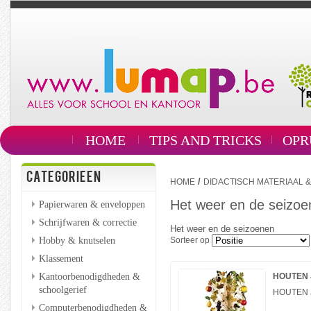
HOME
TIPS AND TRICKS
OPR
CATEGORIEEN
/
HOME
DIDACTISCH MATERIAAL 
Het weer en de seizoe
Papierwaren & enveloppen
Schrijfwaren & correctie
Het weer en de seizoenen
Hobby & knutselen
Sorteer op
Klassement
Kantoorbenodigdheden &
HOUTEN
schoolgerief
HOUTEN 
Computerbenodigdheden &