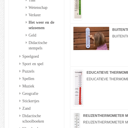
Taal
Wetenschap
Verkeer
Het weer en de
seizoenen
BUITENT
Geld
BUITENT
Didactische
stempels
Speelgoed
Sport en spel
Puzzels
EDUCATIEVE THERMOM
Spellen
EDUCATIEVE THERMOM
Muziek
Geografie
Stickertjes
Zand
Didactische
REUZENTHERMOMETER ME
schoolboeken
REUZENTHERMOMETER ME