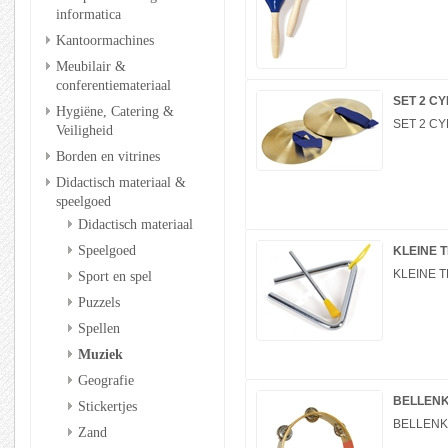
informatica
Kantoormachines
Meubilair &
conferentiemateriaal
SET 2 C
Hygiëne, Catering &
SET 2 CY
Veiligheid
Borden en vitrines
Didactisch materiaal &
speelgoed
Didactisch materiaal
Speelgoed
KLEINE 
KLEINE T
Sport en spel
Puzzels
Spellen
Muziek
Geografie
BELLENK
Stickertjes
BELLENK
Zand