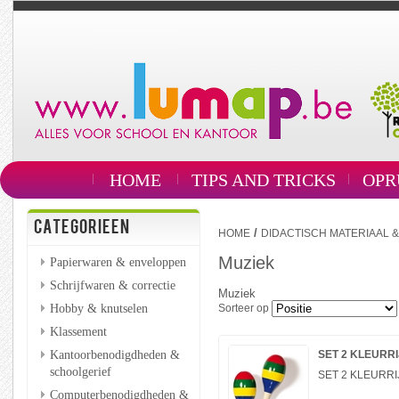
HOME
TIPS AND TRICKS
OPR
CATEGORIEEN
/
HOME
DIDACTISCH MATERIAAL 
Muziek
Papierwaren & enveloppen
Schrijfwaren & correctie
Muziek
Hobby & knutselen
Sorteer op
Klassement
Kantoorbenodigdheden &
SET 2 KLEURR
schoolgerief
SET 2 KLEURR
Computerbenodigdheden &