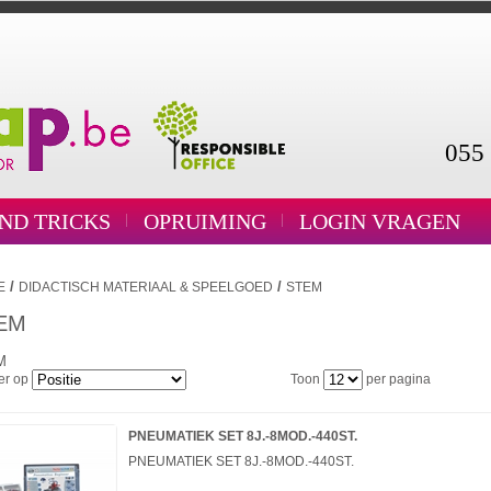
055 
AND TRICKS
OPRUIMING
LOGIN VRAGEN
/
/
E
DIDACTISCH MATERIAAL & SPEELGOED
STEM
EM
M
er op
Toon
per pagina
PNEUMATIEK SET 8J.-8MOD.-440ST.
PNEUMATIEK SET 8J.-8MOD.-440ST.