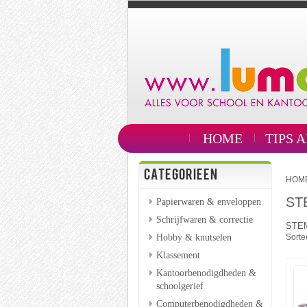
HOME
TIPS 
CATEGORIEEN
HOM
ST
Papierwaren & enveloppen
Schrijfwaren & correctie
STE
Hobby & knutselen
Sorte
Klassement
Kantoorbenodigdheden &
schoolgerief
Computerbenodigdheden &