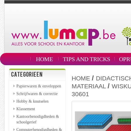
HOME
TIPS AND TRICKS
OPR
CATEGORIEEN
/
HOME
DIDACTISC
/
MATERIAAL
WISK
Papierwaren & enveloppen
30601
Schrijfwaren & correctie
Hobby & knutselen
Klassement
Kantoorbenodigdheden &
schoolgerief
Computerbenodigdheden &