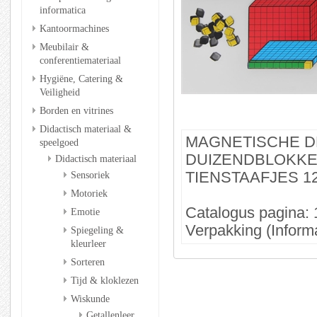
informatica
Kantoormachines
Meubilair &
conferentiemateriaal
Hygiëne, Catering &
Veiligheid
Borden en vitrines
Didactisch materiaal &
MAGNETISCHE D
speelgoed
DUIZENDBLOKKE
Didactisch materiaal
TIENSTAAFJES 1
Sensoriek
Motoriek
Catalogus pagina: 
Emotie
Verpakking (Informa
Spiegeling &
kleurleer
Sorteren
Tijd & kloklezen
Wiskunde
Getallenleer