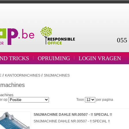
055 
AND TRICKS
OPRUIMING
LOGIN VRAGEN
/
/
E
KANTOORMACHINES
SNIJMACHINES
jmachines
machines
er op
Toon
per pagina
SNIJMACHINE DAHLE NR.00507 - !! SPECIAL !!
SNIJMACHINE DAHLE NR.00507 - !! SPECIAL !!