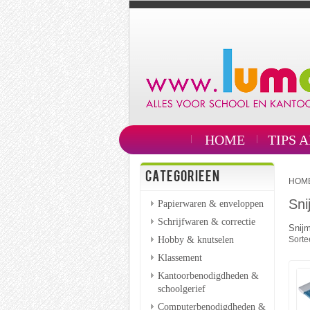
HOME
TIPS 
CATEGORIEEN
HOM
Sni
Papierwaren & enveloppen
Schrijfwaren & correctie
Snij
Hobby & knutselen
Sorte
Klassement
Kantoorbenodigdheden &
schoolgerief
Computerbenodigdheden &