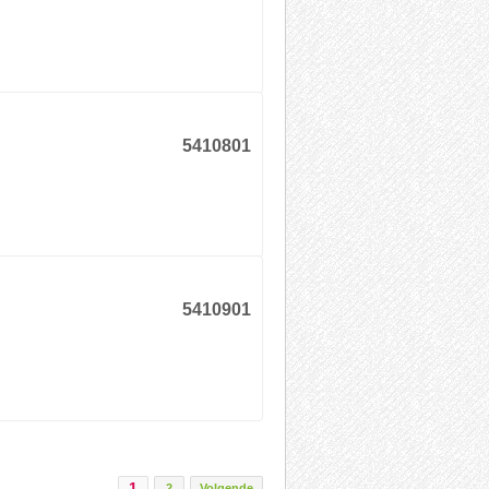
5410801
5410901
1
2
Volgende