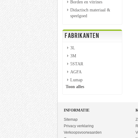
Borden en vitrines
Didactisch materiaal &
speelgoed
FABRIKANTEN
3L
3M
5STAR
AGFA
Lumap
Toon alles
INFORMATIE
Sitemap
Z
Privacy verklaring
R
Verkoopsvoorwaarden
V