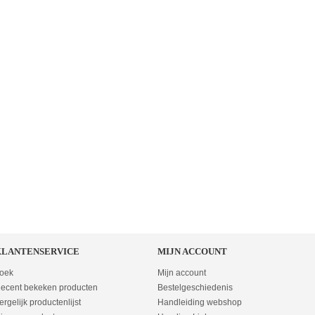
KLANTENSERVICE
MIJN ACCOUNT
oek
Mijn account
ecent bekeken producten
Bestelgeschiedenis
ergelijk productenlijst
Handleiding webshop