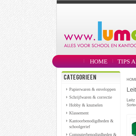
HOME
TIPS 
CATEGORIEEN
HOM
Lei
Papierwaren & enveloppen
Schrijfwaren & correctie
Leitz
Hobby & knutselen
Sorte
Klassement
Kantoorbenodigdheden &
schoolgerief
Computerbenodigdheden &