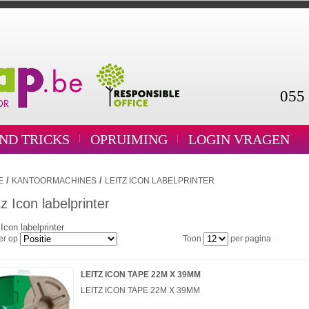
055 
AND TRICKS
OPRUIMING
LOGIN VRAGEN
/
/
E
KANTOORMACHINES
LEITZ ICON LABELPRINTER
tz Icon labelprinter
 Icon labelprinter
er op
Toon
per pagina
LEITZ ICON TAPE 22M X 39MM
LEITZ ICON TAPE 22M X 39MM