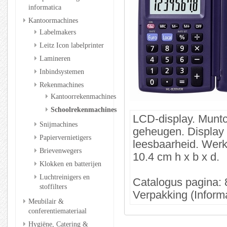
informatica
Kantoormachines
Labelmakers
Leitz Icon labelprinter
Lamineren
Inbindsystemen
Rekenmachines
Kantoorrekenmachines
Schoolrekenmachines
LCD-display. Muntc
Snijmachines
geheugen. Display 8
Papiervernietigers
leesbaarheid. Werkt
Brievenwegers
10.4 cm h x b x d.
Klokken en batterijen
Luchtreinigers en
Catalogus pagina: 
stoffilters
Verpakking (Informa
Meubilair &
conferentiemateriaal
Hygiëne, Catering &