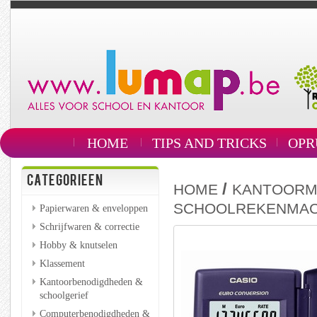
HOME
TIPS AND TRICKS
OPR
CATEGORIEEN
/
HOME
KANTOORM
SCHOOLREKENMAC
Papierwaren & enveloppen
Schrijfwaren & correctie
Hobby & knutselen
Klassement
Kantoorbenodigdheden &
schoolgerief
Computerbenodigdheden &