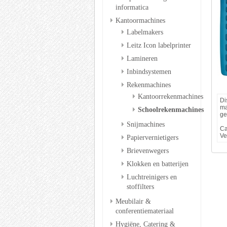
informatica
Kantoormachines
Labelmakers
Leitz Icon labelprinter
Lamineren
Inbindsystemen
Rekenmachines
Kantoorrekenmachines
Di
ma
Schoolrekenmachines
ge
Snijmachines
Ca
Ve
Papiervernietigers
Brievenwegers
Klokken en batterijen
Luchtreinigers en
stoffilters
Meubilair &
conferentiemateriaal
Hygiëne, Catering &