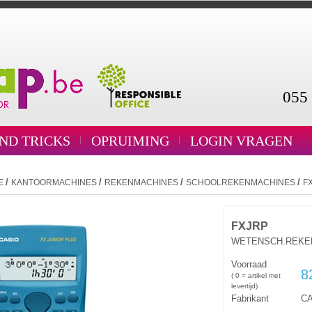
055 
AND TRICKS
OPRUIMING
LOGIN VRAGEN
/
/
/
/
E
KANTOORMACHINES
REKENMACHINES
SCHOOLREKENMACHINES
F
FXJRP
WETENSCH.REKEN
Voorraad
8
( 0 = artikel met
levertijd)
Fabrikant
C