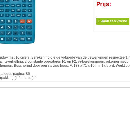
Prijs:
splay met 10 cijfers. Berekening die de volgorde van de bewerkingen respecteert, 
chtsverheffing. 2 constante operatoren F1 en F2. %-berekeningen, rekenen met bre
heugen. Beschermd door een stevige hoes. Ft 133 x 71 x 10 mm l x b x d. Werkt op 
talogus pagina: 86
rpakking (Informatief): 1