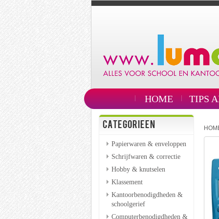
HOME
TIPS 
CATEGORIEEN
HOM
Papierwaren & enveloppen
Schrijfwaren & correctie
Hobby & knutselen
Klassement
Kantoorbenodigdheden &
schoolgerief
Computerbenodigdheden &