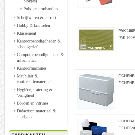
blokjes)
Pols- en armbandjes
Schrijfwaren & correctie
Hobby & knutselen
PAK 100
Klassement
PAK 100F
Kantoorbenodigdheden &
schoolgerief
Computerbenodigdheden &
informatica
Kantoormachines
Meubilair &
FICHENB
conferentiemateriaal
FICHENB
Hygiëne, Catering &
Veiligheid
Borden en vitrines
Didactisch materiaal &
speelgoed
FICHEBAK
FICHEBAK 