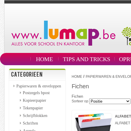
HOME
TIPS AND TRICKS
OPR
CATEGORIEEN
/
HOME
PAPIERWAREN & ENVELO
Fichen
Papierwaren & enveloppen
Postzegels bpost
Fichen
Kopieerpapier
Sorteer op
Tekenpapier
Schrijfblokken
ALFABET 
Schriften
ALFABET 
Agenda