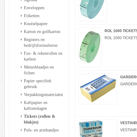
Enveloppen
Etiketten
Knutselpapier
ROL 1000 TICKE
Karton en golfkarton
ROL 1000 TICKE
Registers en
bedrijfsformulieren
Fax- & rekenrollen en
karbon
Memoblaadjes en
fichen
GARDERO
Papier specifiek
GARDERO
gebruik
Verpakkingsmaterialen
Kaftpapier en
kaftomslagen
Tickets (rollen &
blokjes)
VESTIAIR
Pols- en armbandjes
VESTIAIR