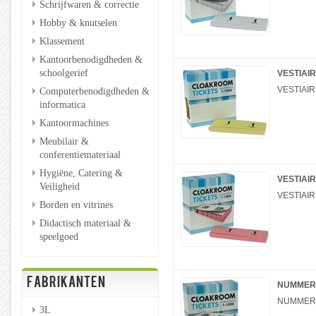
Schrijfwaren & correctie
Hobby & knutselen
Klassement
Kantoorbenodigdheden &
schoolgerief
VESTIAIR
VESTIAIRE
Computerbenodigdheden &
informatica
Kantoormachines
Meubilair &
conferentiemateriaal
Hygiëne, Catering &
VESTIAIR
Veiligheid
VESTIAIRE
Borden en vitrines
Didactisch materiaal &
speelgoed
FABRIKANTEN
NUMMERB
NUMMERB
3L