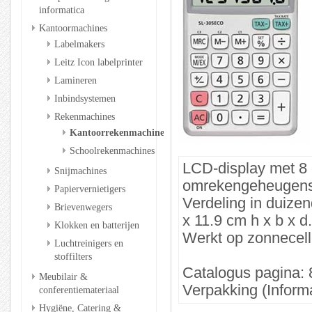
informatica
Kantoormachines
Labelmakers
Leitz Icon labelprinter
Lamineren
Inbindsystemen
Rekenmachines
Kantoorrekenmachines
Schoolrekenmachines
LCD-display met 8 
Snijmachines
omrekengeheugens.
Papiervernietigers
Verdeling in duizen
Brievenwegers
x 11.9 cm h x b x d
Klokken en batterijen
Werkt op zonnecell
Luchtreinigers en
stoffilters
Catalogus pagina: 
Meubilair &
Verpakking (Informa
conferentiemateriaal
Hygiëne, Catering &