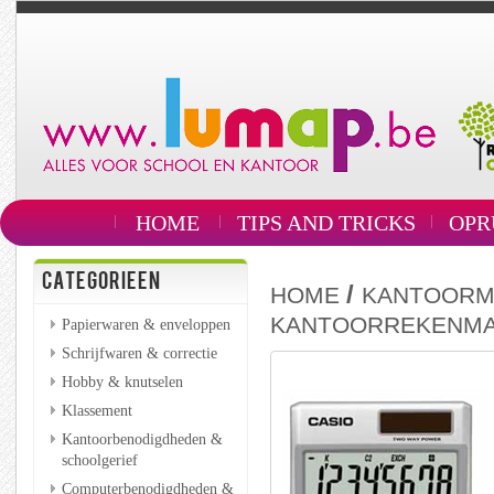
HOME
TIPS AND TRICKS
OPR
CATEGORIEEN
/
HOME
KANTOORM
KANTOORREKENMA
Papierwaren & enveloppen
Schrijfwaren & correctie
Hobby & knutselen
Klassement
Kantoorbenodigdheden &
schoolgerief
Computerbenodigdheden &