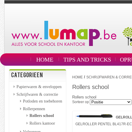
HOME
TIPS AND TRICKS
OPR
CATEGORIEEN
/
HOME
SCHRIJFWAREN & CORRE
Rollers school
Papierwaren & enveloppen
Schrijfwaren & correctie
Rollers school
Potloden en toebehoren
Sorteer op
Rollerpennen
Rollers school
GELROLL
Rollers kantoor
GELROLLER PENTEL BL417R-E
Vulpennen