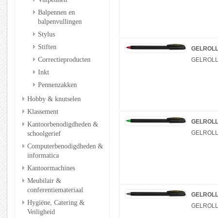
Balpennen en
balpenvullingen
Stylus
Stiften
GELROLL
Correctieproducten
GELROLL
Inkt
Pennenzakken
Hobby & knutselen
Klassement
GELROLL
Kantoorbenodigdheden &
schoolgerief
GELROLL
Computerbenodigdheden &
informatica
Kantoormachines
Meubilair &
conferentiemateriaal
GELROLL
Hygiëne, Catering &
GELROLL
Veiligheid