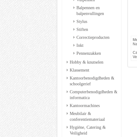
Balpennen en
balpenvullingen
Stylus
Stiften
Correctieproducten
Me
Na
Inkt
Ca
Pennenzakken
Ve
Hobby & knutselen
Klassement
Kantoorbenodigdheden &
schoolgerief
Computerbenodigdheden &
informatica
Kantoormachines
Meubilair &
conferentiemateriaal
Hygiëne, Catering &
Veiligheid