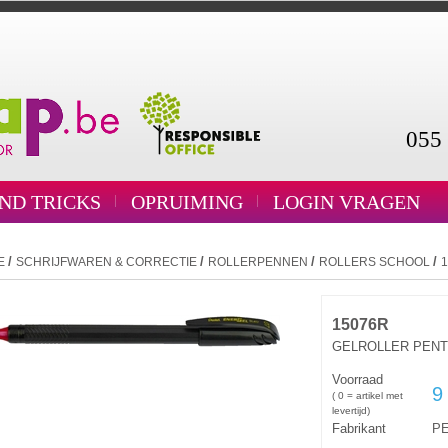
055 
AND TRICKS
OPRUIMING
LOGIN VRAGEN
/
/
/
/
E
SCHRIJFWAREN & CORRECTIE
ROLLERPENNEN
ROLLERS SCHOOL
15076R
GELROLLER PENT
Voorraad
9
( 0 = artikel met
levertijd)
Fabrikant
P