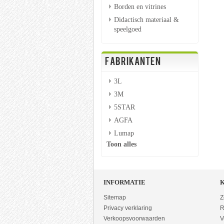
Borden en vitrines
Didactisch materiaal &
speelgoed
FABRIKANTEN
3L
3M
5STAR
AGFA
Lumap
Toon alles
INFORMATIE
Sitemap
Z
Privacy verklaring
R
Verkoopsvoorwaarden
V