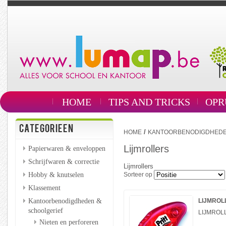
HOME
TIPS AND TRICKS
OPR
CATEGORIEEN
/
HOME
KANTOORBENODIGDHEDE
Lijmrollers
Papierwaren & enveloppen
Schrijfwaren & correctie
Lijmrollers
Hobby & knutselen
Sorteer op
Klassement
Kantoorbenodigdheden &
LIJMROL
schoolgerief
LIJMROL
Nieten en perforeren