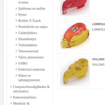
rivetten
Sjablonen en mallen
Dymo
Brother P-Touch
LIJMROLL
Plastiekfolie en zakjes
LIJMROLL
Geldschikkers
Sleutelkastjes
Vuilnisbakken
Tekenmateriaal
Valrex plansysteem
VULLING
EHBO
VULLING
Elektrisch materiaal
Haken en
ophangsystemen
Computerbenodigdheden &
informatica
Kantoormachines
Meubilair &