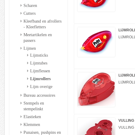
Scharen
Cutters
Kleefband en afrollers
- Kleefletters
LIJMROL
Meetartikelen en
LIJMROL
passers
Lijmen
Lijmsticks
Lijmtubes
Lijmflessen
LIJMROL
Lijmrollers
LIJMROL
Lijm overige
Bureau accessoires
Stempels en
stempelinkt
Elastieken
VULLING
Klemmen
VULLING
Punaisen, pushpins en