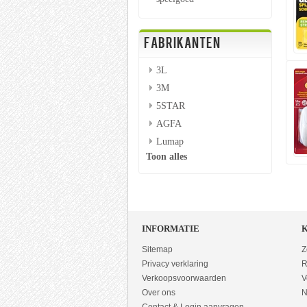
FABRIKANTEN
3L
3M
5STAR
AGFA
Lumap
Toon alles
INFORMATIE
Sitemap
Z
Privacy verklaring
R
Verkoopsvoorwaarden
V
Over ons
N