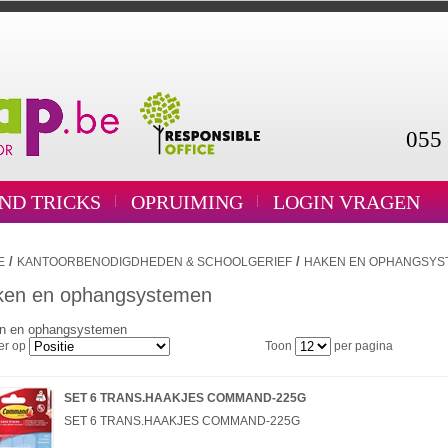
055 
AND TRICKS
OPRUIMING
LOGIN VRAGEN
/
/
E
KANTOORBENODIGDHEDEN & SCHOOLGERIEF
HAKEN EN OPHANGSYS
ken en ophangsystemen
n en ophangsystemen
er op
Toon
per pagina
SET 6 TRANS.HAAKJES COMMAND-225G
SET 6 TRANS.HAAKJES COMMAND-225G