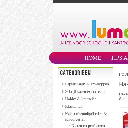
HOME
TIPS 
CATEGORIEEN
HOM
Ha
Papierwaren & enveloppen
Schrijfwaren & correctie
Hake
Hobby & knutselen
Sorte
Klassement
Kantoorbenodigdheden &
schoolgerief
Nieten en perforeren