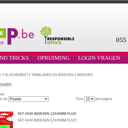
055 
AND TRICKS
OPRUIMING
LOGIN VRAGEN
/
/
/
E
KLASSEMENT
TABBLADEN EN INDEXEN
INDEXEN
exen
xen
er op
Toon
per pagina
SET 4X40 INDEXEN 12X45MM FLUO
SET 4X40 INDEXEN 12X45MM FLUO