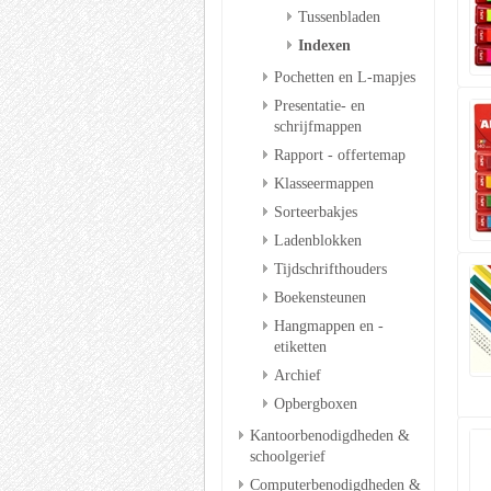
Tussenbladen
Indexen
Pochetten en L-mapjes
Presentatie- en
schrijfmappen
Rapport - offertemap
Klasseermappen
Sorteerbakjes
Ladenblokken
Tijdschrifthouders
Boekensteunen
Hangmappen en -
etiketten
Archief
Opbergboxen
Kantoorbenodigdheden &
schoolgerief
Computerbenodigdheden &