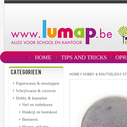
HOME
TIPS AND TRICKS
OPR
CATEGORIEEN
/
/
HOME
HOBBY & KNUTSELEN
S
Papierwaren & enveloppen
Schrijfwaren & correctie
Hobby & knutselen
Verf en toebehoren
Waskrijt en houtskool
Boetseren
Houten artikelen