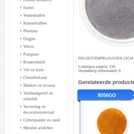
Isomo
Wattenballen
Knutselrubber
Pluimen
Oogjes
Velcro
Pompons
REUZESTEMPELKUSSEN 15CM 
Krastechniek
Catalogus pagina: 234
Vilt en kurk
Verpakking (Informatief): 6
Chenilledraad
Gerelateerde product
Maskers en kronen
Verkleedgerief en
8056GO
schmink
Versiering en
decoratiemateriaal
Glitterpoeder en zand
Metalen artikelen