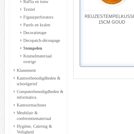
Raffia en touw
Textiel
REUZESTEMPELKUSS
Figuurperforators
15CM GOUD
Parels en kralen
Decoratietape
Decopatch-découpage
Stempelen
Knutselmateriaal
overige
Klassement
Kantoorbenodigdheden &
schoolgerief
Computerbenodigdheden &
informatica
Kantoormachines
Meubilair &
conferentiemateriaal
Hygiëne, Catering &
Veiligheid