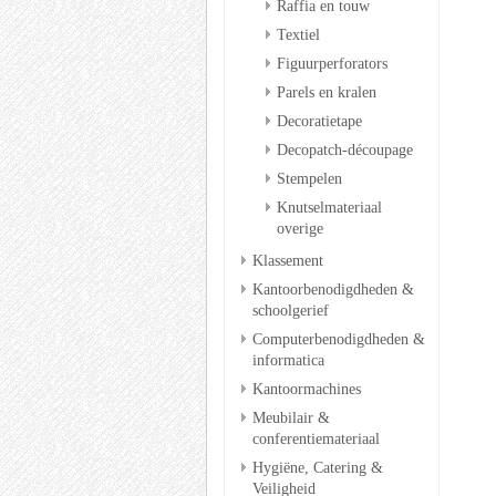
Raffia en touw
Textiel
Figuurperforators
Parels en kralen
Decoratietape
Decopatch-découpage
Stempelen
Knutselmateriaal
overige
Klassement
Kantoorbenodigdheden &
schoolgerief
Computerbenodigdheden &
informatica
Kantoormachines
Meubilair &
conferentiemateriaal
Hygiëne, Catering &
Veiligheid