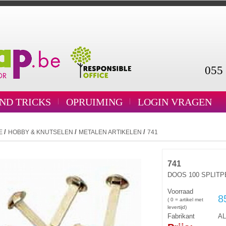
055 
AND TRICKS
OPRUIMING
LOGIN VRAGEN
/
/
/
E
HOBBY & KNUTSELEN
METALEN ARTIKELEN
741
741
DOOS 100 SPLIT
Voorraad
8
( 0 = artikel met
levertijd)
Fabrikant
A