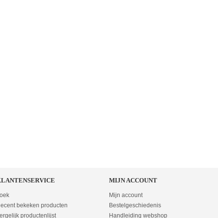
KLANTENSERVICE
MIJN ACCOUNT
oek
Mijn account
ecent bekeken producten
Bestelgeschiedenis
ergelijk productenlijst
Handleiding webshop