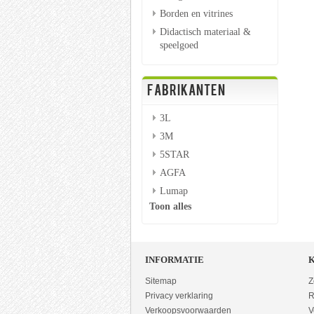
Borden en vitrines
Didactisch materiaal &
speelgoed
FABRIKANTEN
3L
3M
5STAR
AGFA
Lumap
Toon alles
INFORMATIE
Sitemap
Z
Privacy verklaring
R
Verkoopsvoorwaarden
V