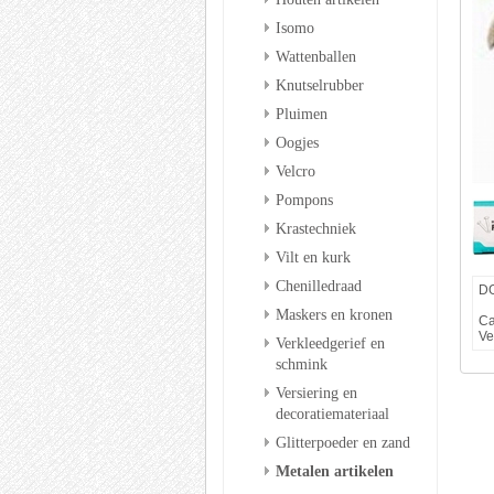
Isomo
Wattenballen
Knutselrubber
Pluimen
Oogjes
Velcro
Pompons
Krastechniek
Vilt en kurk
Chenilledraad
D
Maskers en kronen
Ca
Ve
Verkleedgerief en
schmink
Versiering en
decoratiemateriaal
Glitterpoeder en zand
Metalen artikelen