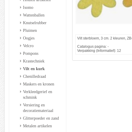
Isomo
Wattenballen
Knutselrubber
Pluimen
Oogjes
Vilt sterbloem, 3 cm. 2 kleuren, ZB
Velcro
Catalogus pagina: -
Verpakking (Informatief): 12
Pompons
Krastechniek
Vilt en kurk
Chenilledraad
Maskers en kronen
Verkleedgerief en
schmink
Versiering en
decoratiemateriaal
Glitterpoeder en zand
Metalen artikelen