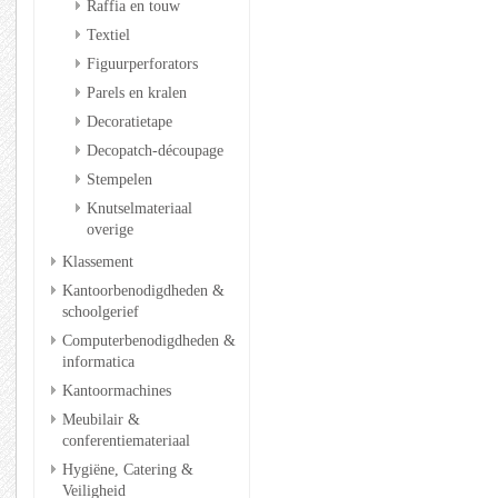
Raffia en touw
Textiel
Figuurperforators
Parels en kralen
Decoratietape
Decopatch-découpage
Stempelen
Knutselmateriaal
overige
Klassement
Kantoorbenodigdheden &
schoolgerief
Computerbenodigdheden &
informatica
Kantoormachines
Meubilair &
conferentiemateriaal
Hygiëne, Catering &
Veiligheid