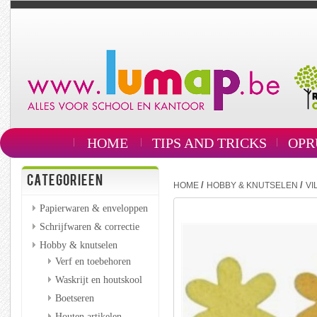
HOME
TIPS AND TRICKS
OPR
CATEGORIEEN
/
/
HOME
HOBBY & KNUTSELEN
VI
Papierwaren & enveloppen
Schrijfwaren & correctie
Hobby & knutselen
Verf en toebehoren
Waskrijt en houtskool
Boetseren
Houten artikelen