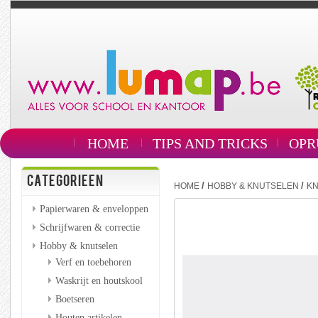
HOME
TIPS AND TRICKS
OPR
CATEGORIEEN
/
/
HOME
HOBBY & KNUTSELEN
K
Papierwaren & enveloppen
Schrijfwaren & correctie
Hobby & knutselen
Verf en toebehoren
Waskrijt en houtskool
Boetseren
Houten artikelen