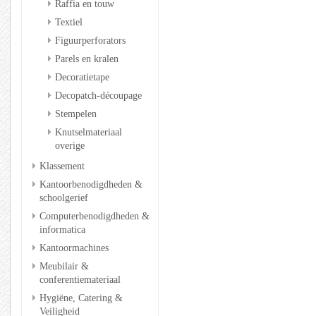
Raffia en touw
Textiel
Figuurperforators
Parels en kralen
Decoratietape
Decopatch-découpage
Stempelen
Knutselmateriaal
overige
Klassement
Kantoorbenodigdheden &
schoolgerief
Computerbenodigdheden &
informatica
Kantoormachines
Meubilair &
conferentiemateriaal
Hygiëne, Catering &
Veiligheid