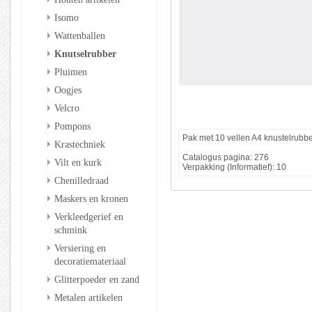
Isomo
Wattenballen
Knutselrubber
Pluimen
Oogjes
Velcro
Pompons
Pak met 10 vellen A4 knustelrubber
Krastechniek
Catalogus pagina: 276
Vilt en kurk
Verpakking (Informatief): 10
Chenilledraad
Maskers en kronen
Verkleedgerief en
schmink
Versiering en
decoratiemateriaal
Glitterpoeder en zand
Metalen artikelen