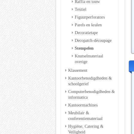
Raffia en touw
Textiel
Figuurperforators
Parels en kralen
Decoratietape
Decopatch-découpage
Stempelen
Knutselmateriaal
overige
Klassement
Kantoorbenodigdheden &
schoolgerief
Computerbenodigdheden &
informatica
Kantoormachines
Meubilair &
conferentiemateriaal
Hygiëne, Catering &
Veiligheid